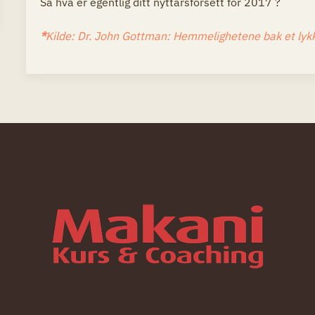
Så hva er egentlig ditt nyttårsforsett for 2017 ?
*
Kilde: Dr. John Gottman: Hemmelighetene bak et lykke