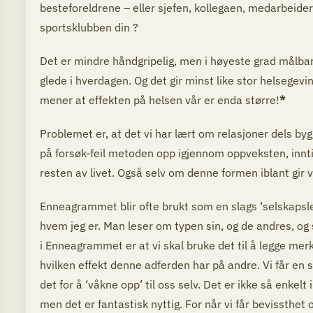
besteforeldrene – eller sjefen, kollegaen, medarbeide
sportsklubben din ?
Det er mindre håndgripelig, men i høyeste grad målbart.
glede i hverdagen. Og det gir minst like stor helsegevi
mener at effekten på helsen vår er enda større!
*
Problemet er, at det vi har lært om relasjoner dels byg
på forsøk-feil metoden opp igjennom oppveksten, inntil 
resten av livet. Også selv om denne formen iblant gir ve
Enneagrammet blir ofte brukt som en slags ‘selskapslek
hvem jeg er. Man leser om typen sin, og de andres, o
i Enneagrammet er at vi skal bruke det til å legge merke
hvilken effekt denne adferden har på andre. Vi får en sla
det for å ‘våkne opp’ til oss selv. Det er ikke så enkel
men det er fantastisk nyttig. For når vi får bevissthet