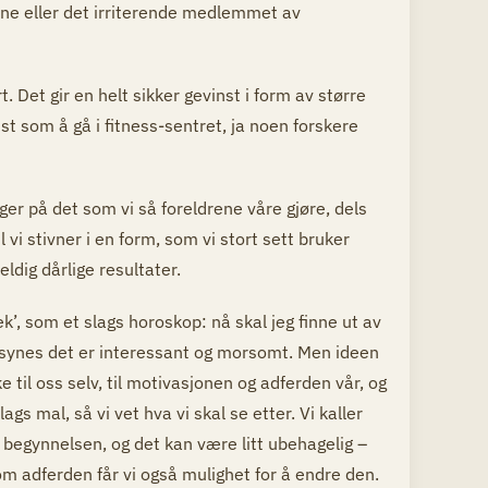
rne eller det irriterende medlemmet av
 Det gir en helt sikker gevinst i form av større
nst som å gå i fitness-sentret, ja noen forskere
ger på det som vi så foreldrene våre gjøre, dels
vi stivner i en form, som vi stort sett bruker
ldig dårlige resultater.
’, som et slags horoskop: nå skal jeg finne ut av
g synes det er interessant og morsomt. Men ideen
 til oss selv, til motivasjonen og adferden vår, og
gs mal, så vi vet hva vi skal se etter. Vi kaller
t i begynnelsen, og det kan være litt ubehagelig –
 om adferden får vi også mulighet for å endre den.