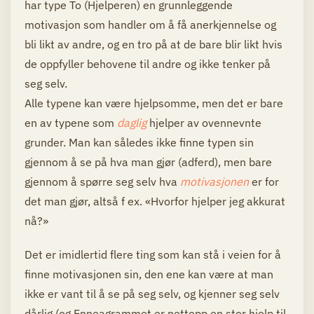
har type To (Hjelperen) en grunnleggende
motivasjon som handler om å få anerkjennelse og
bli likt av andre, og en tro på at de bare blir likt hvis
de oppfyller behovene til andre og ikke tenker på
seg selv.
Alle typene kan være hjelpsomme, men det er bare
en av typene som
daglig
hjelper av ovennevnte
grunder. Man kan således ikke finne typen sin
gjennom å se på hva man gjør (adferd), men bare
gjennom å spørre seg selv hva
motivasjonen
er for
det man gjør, altså f ex. «Hvorfor hjelper jeg akkurat
nå?»
Det er imidlertid flere ting som kan stå i veien for å
finne motivasjonen sin, den ene kan være at man
ikke er vant til å se på seg selv, og kjenner seg selv
dårlig (og Enneagrammet er nettopp en stor hjelp til