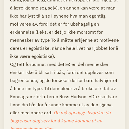
å lære kjenne seg selv), en annen kan være at man
ikke har lyst til å se i øynene hva man egentlig
motiveres av, fordi det er for ubehagelig en
erkjennelse (f.eks. er det jo ikke morsomt for
mennesker av type To å måtte erkjenne at motivene
deres er egoistiske, når de hele livet har jobbet for å
ikke være egoistiske).
Og tett forbunnet med dette: en del mennesker
ønsker ikke å bli satt i bås, fordi det oppleves som
begrensende, og de forsøker derfor bare halvhjertet
å finne sin type. Til dem pleier vi å bruke et sitat av
Enneagram-forfatteren Russ Hudson: «Du skal bare
finne din bås for å kunne komme ut av den igjen»,
eller med andre ord:
Du må oppdage hvordan du
begrenser deg selv for å kunne komme ut av
begrensningene dine.