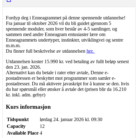
Fordyp deg i Enneagrammet på denne spennende utdannelse!
Fra januar til oktober 2026 vil du bli guidet gjennom 5
spennende moduler, som hver består av 4-5 samlinger, og
sammen med andre Enneagram entusiaster lære om
Enneagrammets undertyper, instinkter, utviklingvei og sentre
m.m.m.
Du finner full beskrivelse av utdannelsen
her.
Utdannelsen koster 15.990 kr. ved betaling av fullt beløp senest
den 23. jan. 2026.
Alternativt kan du betale i rater etter avtale,
Denne e-
postadressen er beskyttet mot programmer som samler e-
postadresser. Du må aktivere javaskript for å kunne se den.
hvis
du har spørsmål eller ønsker å avtale det (prisen blir da 16.210
kr. inkl. adm. gebyr)
Kurs informasjon
Tidspunkt
lørdag 24. januar 2026 kl. 09:30
Capacity
12
Available Place
4