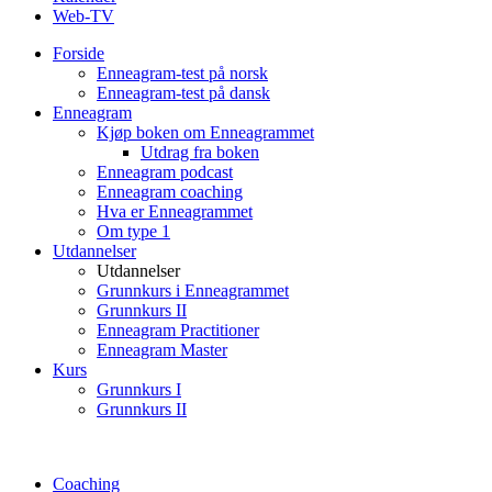
Web-TV
Forside
Enneagram-test på norsk
Enneagram-test på dansk
Enneagram
Kjøp boken om Enneagrammet
Utdrag fra boken
Enneagram podcast
Enneagram coaching
Hva er Enneagrammet
Om type 1
Utdannelser
Utdannelser
Grunnkurs i Enneagrammet
Grunnkurs II
Enneagram Practitioner
Enneagram Master
Kurs
Grunnkurs I
Grunnkurs II
Coaching