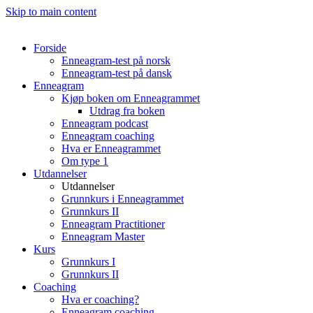
Skip to main content
Forside
Enneagram-test på norsk
Enneagram-test på dansk
Enneagram
Kjøp boken om Enneagrammet
Utdrag fra boken
Enneagram podcast
Enneagram coaching
Hva er Enneagrammet
Om type 1
Utdannelser
Utdannelser
Grunnkurs i Enneagrammet
Grunnkurs II
Enneagram Practitioner
Enneagram Master
Kurs
Grunnkurs I
Grunnkurs II
Coaching
Hva er coaching?
Enneagram coaching